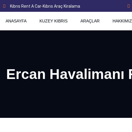
Kıbrıs Rent A Car-Kıbrıs Araç Kiralama
ANASAYFA
KUZEY KIBRIS
ARAÇLAR
HAKKIMI
Ercan Havalimanı 