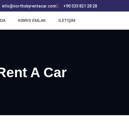
info@northskyrentacar.com
+90 533 821 28 28
ZDA
KIBRIS EMLAK
İLETİŞİM
Rent A Car